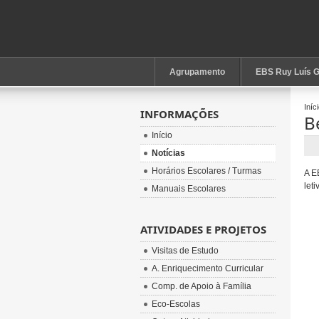
Agrupamento
EBS Ruy Luís 
Iníc
INFORMAÇÕES
B
Início
Notícias
Horários Escolares / Turmas
A E
let
Manuais Escolares
ATIVIDADES E PROJETOS
Visitas de Estudo
A. Enriquecimento Curricular
Comp. de Apoio à Família
Eco-Escolas