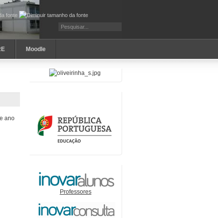
RE
Moodle
te ano
Professores