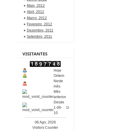
Maio, 2012
Abril, 2012
Março, 2012
Fevereiro, 2012
Dezembro, 2011
Setembro, 2011
VISITANTES
Hoje
339
Ontem
639
Neste
4511
mês
Mês
16172
anterior
Desde
1-06-
1897748
10
06 Ago, 2026
Visitors Counter