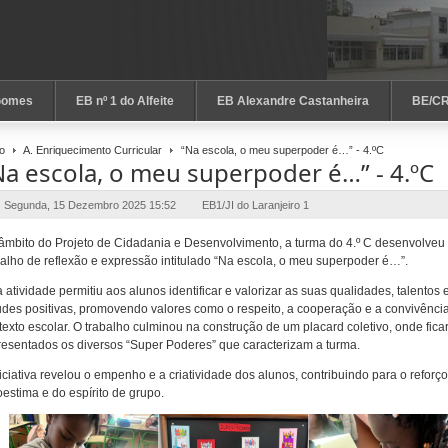
Gomes
EB nº 1 do Alfeite
EB Alexandre Castanheira
BE/C
io
A. Enriquecimento Curricular
“Na escola, o meu superpoder é…” - 4.ºC
Na escola, o meu superpoder é…” - 4.ºC
Segunda, 15 Dezembro 2025 15:52
EB1/JI do Laranjeiro 1
âmbito do Projeto de Cidadania e Desenvolvimento, a turma do 4.º C desenvolveu
balho de reflexão e expressão intitulado “Na escola, o meu superpoder é…”.
a atividade permitiu aos alunos identificar e valorizar as suas qualidades, talentos 
tudes positivas, promovendo valores como o respeito, a cooperação e a convivênci
texto escolar. O trabalho culminou na construção de um placard coletivo, onde fic
resentados os diversos “Super Poderes” que caracterizam a turma.
niciativa revelou o empenho e a criatividade dos alunos, contribuindo para o reforç
oestima e do espírito de grupo.