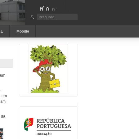
RE
Moodle
 um
e
a em
aram
o da