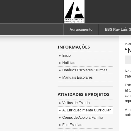
Agrupamento
EBS Ruy Luís 
Iníc
INFORMAÇÕES
“
Início
Notícias
Horários Escolares / Turmas
No 
tra
Manuais Escolares
Est
ati
ATIVIDADES E PROJETOS
con
rep
Visitas de Estudo
A i
A. Enriquecimento Curricular
aut
Comp. de Apoio à Família
Eco-Escolas