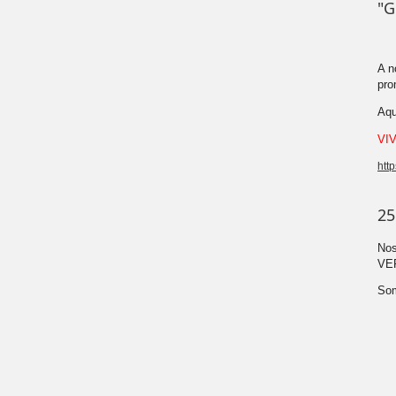
"
A n
pro
Aqu
VIV
htt
25
Nos
VE
Som