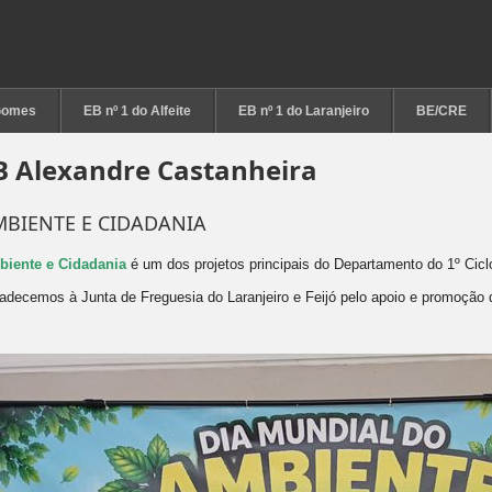
Gomes
EB nº 1 do Alfeite
EB nº 1 do Laranjeiro
BE/CRE
B Alexandre Castanheira
BIENTE E CIDADANIA
iente e Cidadania
é um dos projetos principais do Departamento do 1º Cicl
adecemos à Junta de Freguesia do Laranjeiro e Feijó pelo apoio e promoção d