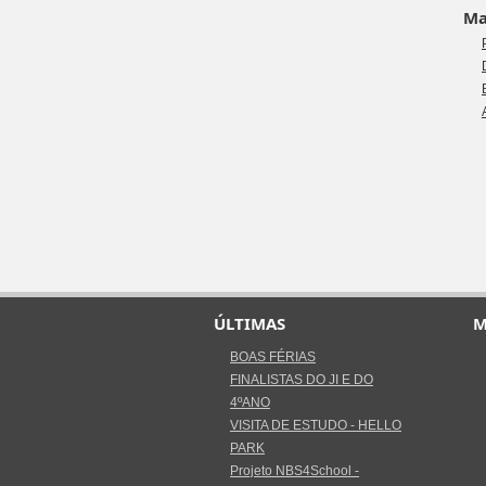
Mai
ÚLTIMAS
M
BOAS FÉRIAS
FINALISTAS DO JI E DO
4ºANO
VISITA DE ESTUDO - HELLO
PARK
Projeto NBS4School -