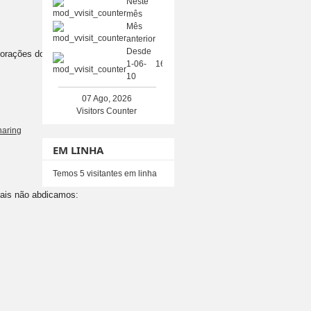
Neste
3880
mês
Mês
13782
anterior
Desde
rações do 25 de abril,
1-06-
1619701
10
07 Ago, 2026
Visitors Counter
haring
EM LINHA
Temos 5 visitantes em linha
uais não abdicamos: