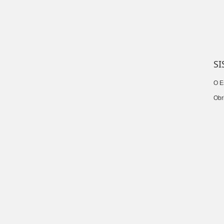
SI
O E
Obr