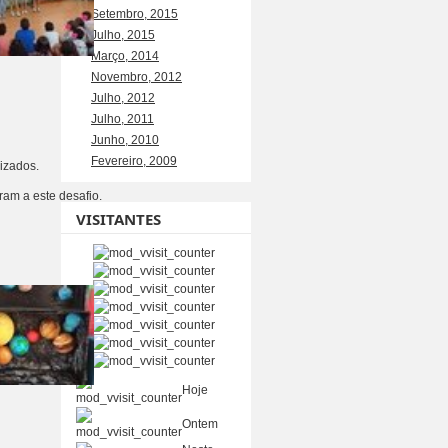
Setembro, 2015
Julho, 2015
Março, 2014
Novembro, 2012
Julho, 2012
Julho, 2011
Junho, 2010
Fevereiro, 2009
lizados.
am a este desafio.
VISITANTES
Hoje
361
Ontem
554