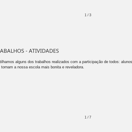
1
/
3
ABALHOS - ATIVIDADES
tilhamos alguns dos trabalhos realizados com a participação de todos: alunos
 tornam a nossa escola mais bonita e reveladora.
1
/
7