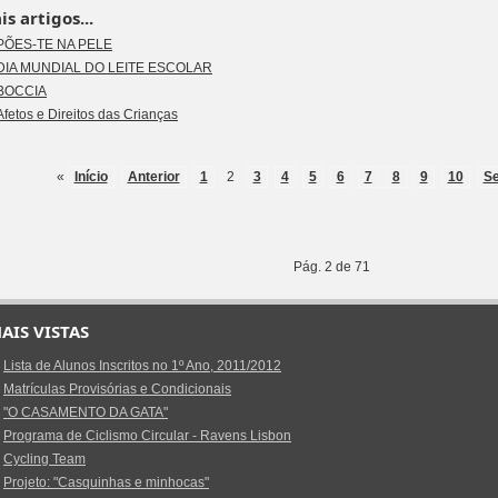
s artigos...
PÕES-TE NA PELE
DIA MUNDIAL DO LEITE ESCOLAR
BOCCIA
Afetos e Direitos das Crianças
«
Início
Anterior
1
2
3
4
5
6
7
8
9
10
Se
Pág. 2 de 71
AIS VISTAS
Lista de Alunos Inscritos no 1º Ano, 2011/2012
Matrículas Provisórias e Condicionais
"O CASAMENTO DA GATA"
Programa de Ciclismo Circular - Ravens Lisbon
Cycling Team
Projeto: "Casquinhas e minhocas"