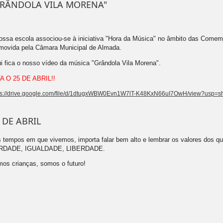
GRÂNDOLA VILA MORENA"
ossa escola associou-se à iniciativa "Hora da Música" no âmbito das Comemo
movida pela Câmara Municipal de Almada.
i fica o nosso vídeo da música "Grândola Vila Morena".
A O 25 DE ABRIL!!
ps://drive.google.com/file/d/1dtugxWBW0Evn1W7lT-K48KxN66uI7OwH/view?usp=s
 DE ABRIL
 tempos em que vivemos, importa falar bem alto e lembrar os valores dos q
RDADE, IGUALDADE, LIBERDADE.
os crianças, somos o futuro!