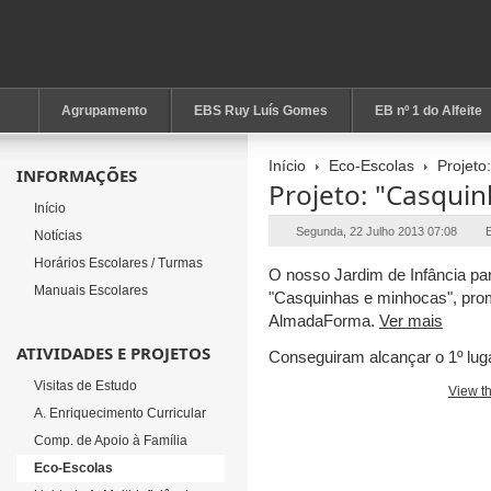
Agrupamento
EBS Ruy Luís Gomes
EB nº 1 do Alfeite
Início
Eco-Escolas
Projeto
INFORMAÇÕES
Projeto: "Casqui
Início
Segunda, 22 Julho 2013 07:08
E
Notícias
Horários Escolares / Turmas
O nosso Jardim de Infância pa
Manuais Escolares
"Casquinhas e minhocas", pro
AlmadaForma.
Ver mais
ATIVIDADES E PROJETOS
Conseguiram alcançar o 1º lug
Visitas de Estudo
View t
A. Enriquecimento Curricular
Comp. de Apoio à Família
Eco-Escolas