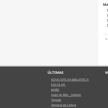
Mai
«
ÚLTIMAS
M
NOVO SITE DA BIBLIOTECA
ESCOLAR.
MABE
Autor do Mês _António
Torrado
Semana da Leitura