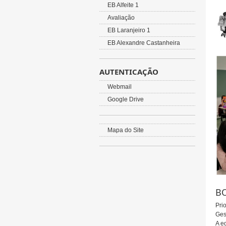
EB Alfeite 1
Avaliação
EB Laranjeiro 1
EB Alexandre Castanheira
AUTENTICAÇÃO
Webmail
Google Drive
Mapa do Site
BO
Pri
Ges
A e