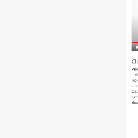
Cl
Pri
Leit
Hoj
a c
Cat
ext
Boa