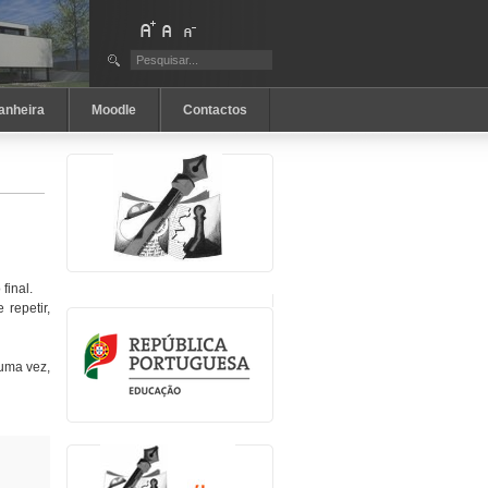
anheira
Moodle
Contactos
final.
repetir,
 uma vez,