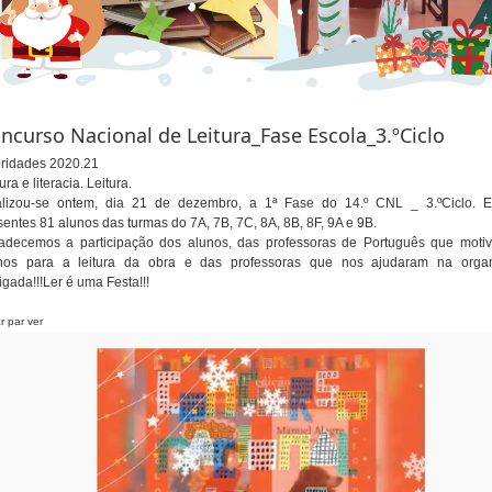
ncurso Nacional de Leitura_Fase Escola_3.ºCiclo
oridades 2020.21
ura e literacia. Leitura.
lizou-se ontem, dia 21 de dezembro, a 1ª Fase do 14.º CNL _ 3.ºCiclo. E
sentes 81 alunos das turmas do 7A, 7B, 7C, 8A, 8B, 8F, 9A e 9B.
adecemos a participação dos alunos, das professoras de Português que moti
nos para a leitura da obra e das professoras que nos ajudaram na organ
igada!!!Ler é uma Festa!!!
ar par ver