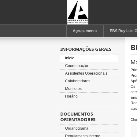
Agrupamento
EBS Ruy Luís 
B
INFORMAÇÕES GERAIS
Início
Mo
Coordenação
P
ri
Assistentes Operacionais
Pro
Colaboradores
Apó
Os 
Monitores
cor
Horário
Ens
Rea
agr
DOCUMENTOS
ORIENTADORES
Cli
Organograma
Regulamento Interno