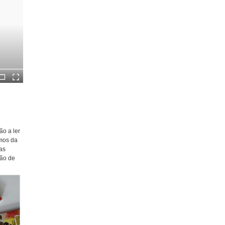
ão a ler
ámos da
as
ção de