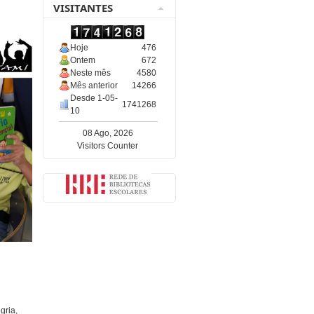
VISITANTES
Hoje
476
Ontem
672
Neste mês
4580
Mês anterior
14266
Desde 1-05-
1741268
10
08 Ago, 2026
Visitors Counter
gria,