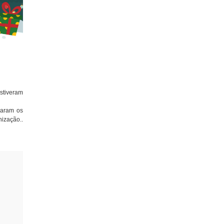
stiveram
varam os
ização..