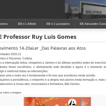
Gomes
EB n 1 Alfeite
EB n 1 Laranjeiro
EB Alexandre Cast
E Professor Ruy Luís Gomes
vimento 14-20aLer _Das Palavras aos Atos
oridades 2020.21
jetos e Parcerias. Cultura.
s a interrupção letiva, chegámos a Janeiro e às últimas sessões antes do exercício 
textos foram escolhidos, o alinhamento está decidido e agora é o momento de 
rigir e melhorar todas as intervenções.
aiar uma e outra vez é fundamental e foi isso que aconteceu nesta sessão.
lçamos a persistência, o empenho e a alegria dos alunos nesta formação e, mais
adecemos à nossa atriz, encenadora e formadora, Bibi Gomes.
que sobre a imagem