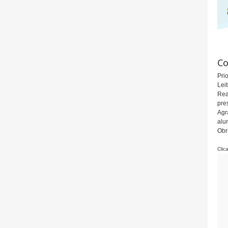
Co
Pri
Leit
Rea
pre
Agr
alu
Obr
Clic