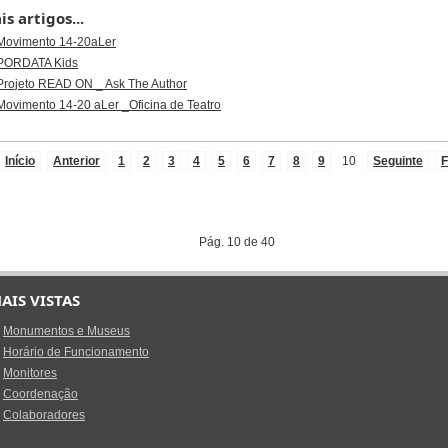
s artigos...
Movimento 14-20aLer
PORDATA Kids
Projeto READ ON _ Ask The Author
Movimento 14-20 aLer _Oficina de Teatro
Início
Anterior
1
2
3
4
5
6
7
8
9
10
Seguinte
F
Pág. 10 de 40
AIS VISTAS
Monumentos e Museus
Horário de Funcionamento
Monitores
Coordenação
Colaboradores