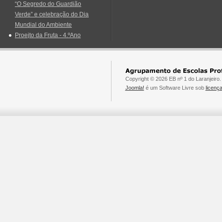
“O Segredo do Guardião
Verde” e celebração do Dia
Mundial do Ambiente
Proejto da Fruta - 4.ºAno
Copyright © 2026 EB nº 1 do Laranjeiro.
Joomla!
é um Software Livre sob
licen