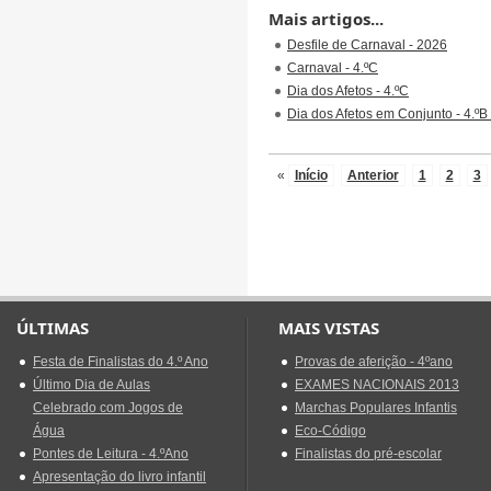
Mais artigos...
Desfile de Carnaval - 2026
Carnaval - 4.ºC
Dia dos Afetos - 4.ºC
Dia dos Afetos em Conjunto - 4.ºB
«
Início
Anterior
1
2
3
ÚLTIMAS
MAIS VISTAS
Festa de Finalistas do 4.º Ano
Provas de aferição - 4ºano
Último Dia de Aulas
EXAMES NACIONAIS 2013
Celebrado com Jogos de
Marchas Populares Infantis
Água
Eco-Código
Pontes de Leitura - 4.ºAno
Finalistas do pré-escolar
Apresentação do livro infantil